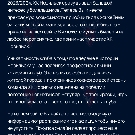
2023/2024, ХК Норильск сразу вызвал большой
интерес у болельщиков. Теперь Вы имеете
прекрасную возможность приобщиться к хоккейным
баталиям этой команды, и все это легко и быстро –
прямо на нашем сайте Вы можете
купить билеты
на
любое мероприятие, где принимает участие ХК
Норильск.
Уникальность клуба в том, что впервые в истории
Норильска у нас появился профессиональный
хоккейный клуб. Это великое событие для всех
жителей города и поклонников хоккея со всей страны.
Команда ХК Норильск нацелена на победу и
покорение новых высот. Регулярные тренировки, игры
и призовые места – все это входит в планы клуба.
На нашем сайте Вы найдете всю необходимую
информацию: расписание игр и афишу, чтобы ничего
не упустить. Покупка онлайн делает процесс еще