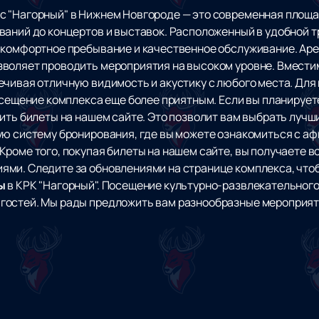
с "Нагорный" в Нижнем Новгороде — это современная площ
ваний до концертов и выставок. Расположенный в удобной 
 комфортное пребывание и качественное обслуживание. Ар
воляет проводить мероприятия на высоком уровне. Вмести
ечивая отличную видимость и акустику с любого места. Дл
осещение комплекса еще более приятным. Если вы планирует
ить билеты на нашем сайте. Это позволит вам выбрать лучш
ую систему бронирования, где вы можете ознакомиться с а
Кроме того, покупая билеты на нашем сайте, вы получаете 
ми. Следите за обновлениями на странице комплекса, чтоб
ы
в КРК "Нагорный". Посещение культурно-развлекательного
гостей. Мы рады предложить вам разнообразные мероприят