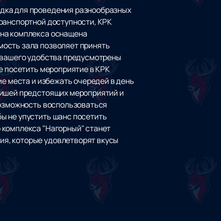
адка для проведения разнообразных
транспортной доступности, КРК
ена комплекса оснащена
мость зала позволяет принять
я вашего удобства предусмотрены
е посетить мероприятие в КРК
ие места и избежать очередей в день
фишей предстоящих мероприятий и
возможность воспользоваться
ы не упустить шанс посетить
 комплекса "Нагорный" станет
ия, которые удовлетворят вкусы