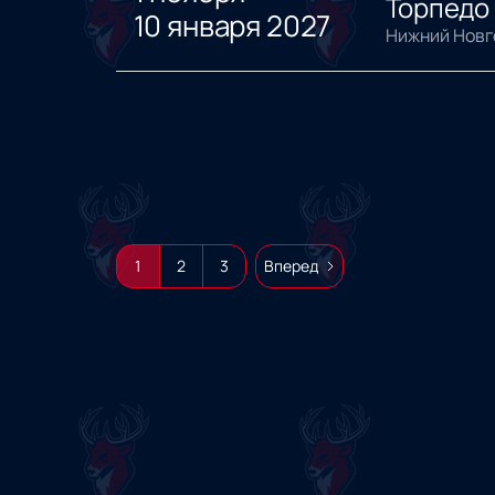
Торпедо 
10 января 2027
Нижний Новг
1
2
3
Вперед