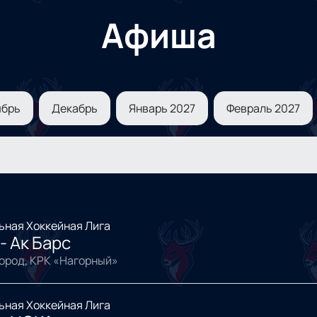
Афиша
ябрь
Декабрь
Январь 2027
Февраль 2027
ьная Хоккейная Лига
- Ак Барс
ород, КРК «Нагорный»
ьная Хоккейная Лига