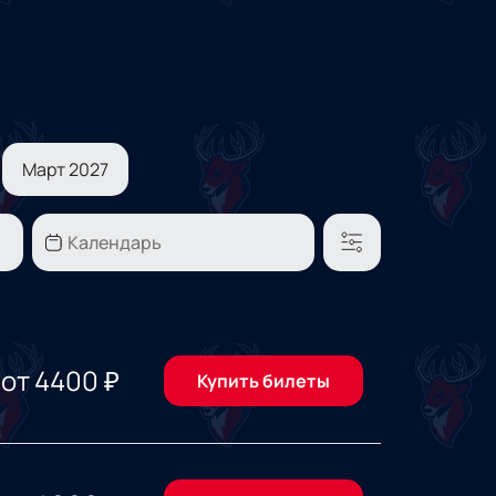
Март 2027
от
4400
₽
Купить билеты