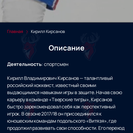
Главная
Кирилл Кирсанов
Описание
Деятельность
:
спортсмен
Кирилл Владимирович Кирсанов — талантливый
российский хоккеист, известный своими
выдающимися навыками игры в защите. Начав свою
карьеру в команде «Тверские тигры», Кирсанов
быстро зарекомендовал себя как перспективный
игрок. В сезоне 2017/18 он присоединился к
юношеским командам подольского «Витязя», где
продолжил развивать свои способности. Его переход