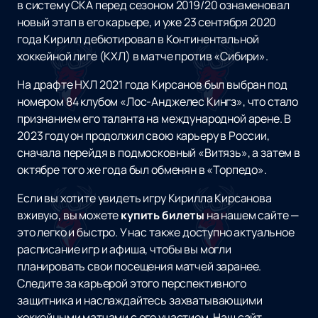
в систему СКА перед сезоном 2019/20 ознаменовал
новый этап в его карьере, и уже 23 сентября 2020
года Кирилл дебютировал в Континентальной
хоккейной лиге (КХЛ) в матче против «Сибири».
На драфте НХЛ 2021 года Кирсанов был выбран под
номером 84 клубом «Лос-Анджелес Кингз», что стало
признанием его таланта на международной арене. В
2023 году он продолжил свою карьеру в России,
сначала перейдя в подмосковный «Витязь», а затем в
октябре того же года был обменян в «Торпедо».
Если вы хотите увидеть игру Кирилла Кирсанова
вживую, вы можете
купить билеты
на нашем сайте —
это легко и быстро. У нас также доступно актуальное
расписание игр и афиша, чтобы вы могли
планировать свои посещения матчей заранее.
Следите за карьерой этого перспективного
защитника и наслаждайтесь захватывающими
хоккейными матчами с его участием. Наш сайт