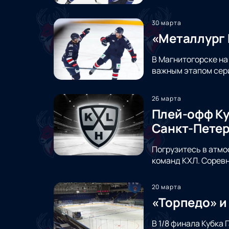
30 марта
«Металлург 
В Магнитогорске на
важным этапом сери
26 марта
Плей-офф Ку
Санкт-Петер
Погрузитесь в атмо
команд КХЛ. Соревн
20 марта
«Торпедо» и
В 1/8 финала Кубка