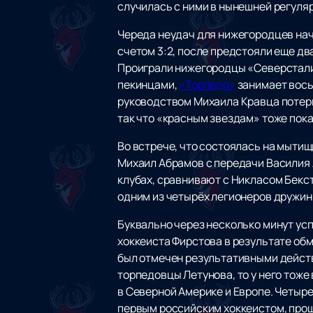
случилась с ними в нынешней регуляр
Череда неудач для нижегородцев нач
счетом 3:2, после предстояли еще два
Проиграли нижегородцы «Северстали»
пекинцами,
«Торпедо»
занимает вось
руководством Михаила Кравца потерп
так что «красным звездам» тоже пок
Во встрече, что состоялась на мыти
Михаил Абрамов с передачи Василия 
клубах, сравнивают с Никласом Бекс
одним из четырёх легионеров дружин
Буквально через несколько минут усп
хоккеиста Фирстова в результате обм
был отмечен результативными действ
торпедовцы Летунова, то у него тоже
в Северной Америке и Европе. Четыре
первым российским хоккеистом, проше