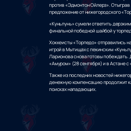
против «Эдмонтон Ойлерз». Отыграв 
предложение от нижегородского «То
«Куньлунь» сумели ответить дерзким
финальной победной шайбой у торпед
Хоккеисты «Торпедо» отправились н
игрой в Мытищах с пекинским «Куньлу
Ларионова снова готовы побеждать. 
«Амуром» (28 сентября) и в Астане с
Также из последних новостей нижегор
денежную компенсацию продолжит кар
поисках нападающих.