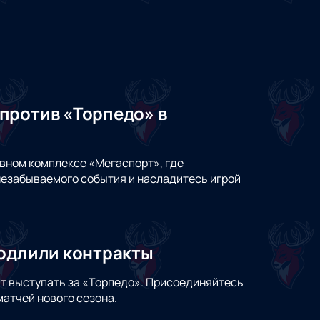
против «Торпедо» в
вном комплексе «Мегаспорт», где
незабываемого события и насладитесь игрой
родлили контракты
т выступать за «Торпедо». Присоединяйтесь
атчей нового сезона.