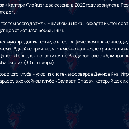
за «Калгари Флэймз» два сезона, в 2022 году вернулся в Р
рпедо».
 гостям всего дважды – шайбами Люка Локхарта и Спенсера 
овцев отметился Бобби Линч.
а самую продолжительную в географическом плане выездну
нем». Вдвойне приятно, что именно на выезде кризис для н
Далее «Торпедо» встретится во Владивостоке с «Адмиралом»
 «Барысом» (30 сентября).
одского клуба – уход из системы форварда Дениса Яна. Игро
ьеру в хоккейном клубе «Салават Юлаев», который до сих 