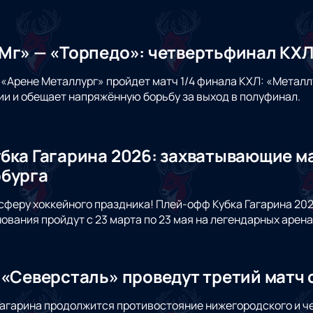
Мг» — «Торпедо»: четвертьфинал КХЛ
 «Арене Металлург» пройдет матч 1/4 финала КХЛ: «Металл
и и обещает напряжённую борьбу за выход в полуфинал.
бка Гагарина 2026: захватывающие ма
бурга
сферу хоккейного праздника! Плей-офф Кубка Гагарина 2
ования пройдут с 23 марта по 23 мая на легендарных арена
 «Северсталь» проведут третий матч
 Гагарина продолжится противостояние нижегородского и ч