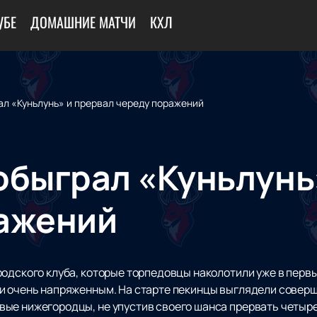
УБЕ
ДОМАШНИЕ МАТЧИ
КХЛ
ал «Куньлунь» и прервал череду поражений
обыграл «Куньлунь
ажений
родского клуба, которые торпедовцы наколотили уже в перв
 и очень напряженным. На старте пекинцы выглядели совер
вые нижегородцы, не упустив своего шанса прервать четыр