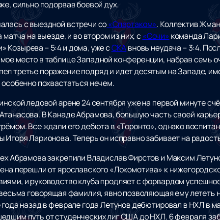
ке, сильно подорвав боевой дух.
алась с выездной встречи со
«Спартаком»
. Коллектив Жман
 матча на выезде, и во втором из них, с
«Сочи»
команда Лари
 Козырева – 5:4 и дома, уже с
СКА
вновь неудача – 3:4. По
мое место в таблице Западной конференции, набрав семь оч
ел третье поражение подряд и идет десятым на Западе, име
а особенно похвастаться нечем.
щинской ледовой арене 24 сентября уже на первой минуте с
Атанасова. В Канаде Абрамова, большую часть своей карь
трёмом. Все ждали его дебюта в «Торонто», однако воспита
ы Игоря Ларионова. Теперь он исправно забивает на радос
ех Абрамова закрепили Владислав Фирстов и Максим Летунов
ена перешли от ярославского «Локомотива» к нижегородском
иями, и руководство клуба продляет с форвардом успешное
 весьма говорящая фамилия, явно позволяющая ему лететь н
 года назад в феврале года Летунов дебютировал в НХЛ в м
дшим путь от студенческих лиг США до НХЛ. 6 февраля заби