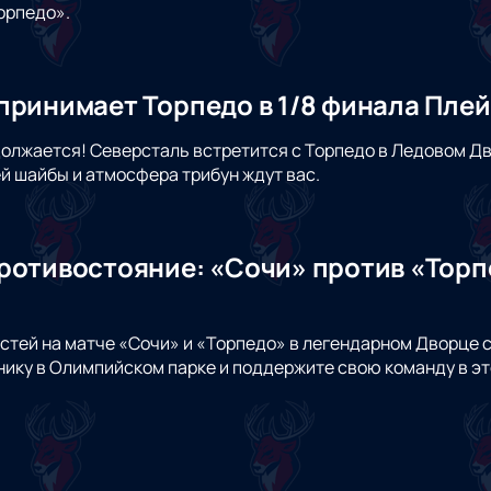
орпедо».
принимает Торпедо в 1/8 финала Пле
олжается! Северсталь встретится с Торпедо в Ледовом Д
й шайбы и атмосфера трибун ждут вас.
ротивостояние: «Сочи» против «Торп
стей на матче «Сочи» и «Торпедо» в легендарном Дворце 
ику в Олимпийском парке и поддержите свою команду в э