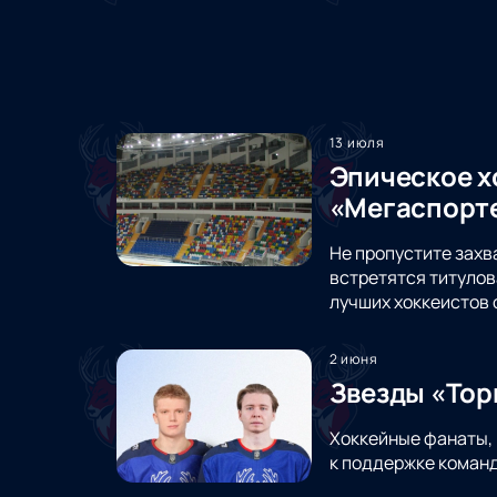
13 июля
Эпическое х
«Мегаспорт
Не пропустите захв
встретятся титулов
лучших хоккеистов 
2 июня
Звезды «Тор
Хоккейные фанаты, 
к поддержке команд