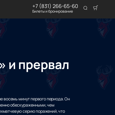
+7 (831) 266-65-60
Билеты и бронирование
» и прервал
ые восемь минут первого периода. Он
шенно обескураженными, чем
ехматчевую серию поражений, что