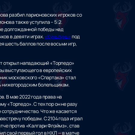
ова разбил ларионовских игроков со
онова также уступила – 5:2.
сле долгожданной победы над
ков в девяти играх.
«Куньлунь»
под
я шесть баллов после восьми игр,
чёт открыл нападающий «Торпедо»
еры выступающего в европейских
нник московского «Спартака» стал
ть нижегородским болельщикам.
. В мае 2022 года права на
у «Торпедо». С тех пор он не разу
 сотрудничество. Что же касается
австречу победам. С 2104 года играл
атче против «Калгари Флэймз», став
л свой первый гол в НХЛ — в матче