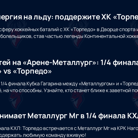
нергия на льду: поддержите ХК «Торп
сферу хоккейных баталий с ХК «Торпедо» в Дворце спорта 
 болельщиков, став частью легенды Континентальной хокке
тей на «Арене-Металлург»: 1/4 финал
 vs «Торпедо»
 1/4 финала Кубка Гагарина между «Металлургом» и «Торпе
, на что способны. Узнайте, кто станет ближе к заветной п
нимает Металлург Мг в 1/4 финала КХ
нала КХЛ: Торпедо встречается с Металлург Мг на КРК Наг
поддержать любимую команду вживую!