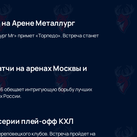
 на Арене Металлург
ург Мг» примет «Торпедо». Встреча станет
тчи на аренах Москвы и
026 обещает интригующую борьбу лучших
х России.
 серии плей-офф КХЛ
ереповецкого клубов. Встреча пройдет на