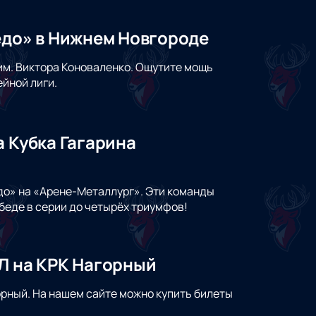
едо» в Нижнем Новгороде
им. Виктора Коноваленко. Ощутите мощь
йной лиги.
а Кубка Гагарина
до» на «Арене-Металлург». Эти команды
обеде в серии до четырёх триумфов!
Л на КРК Нагорный
орный. На нашем сайте можно купить билеты