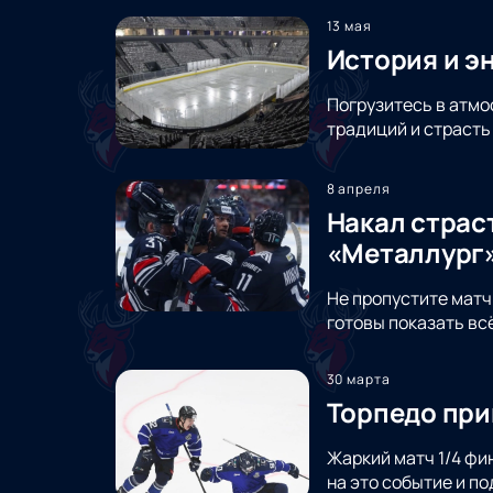
13 мая
История и э
Погрузитесь в атмо
традиций и страсть
8 апреля
Накал страс
«Металлург»
Не пропустите матч
готовы показать всё
30 марта
Торпедо при
Жаркий матч 1/4 фи
на это событие и 