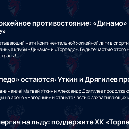
оккейное противостояние: «Динамо» 
е»
атывающий матч Континентальной хоккейной лиги в спорти
анные клубы «Динамо» и «Торпедо». Будьте частью этого 
страны!
педо» остаются: Уткин и Дрягилев п
внимание! Матвей Уткин и Александр Дрягилев продолжаю
ы на арене «Нагорный» и станьте частью захватывающих м
нергия на льду: поддержите ХК «Торп