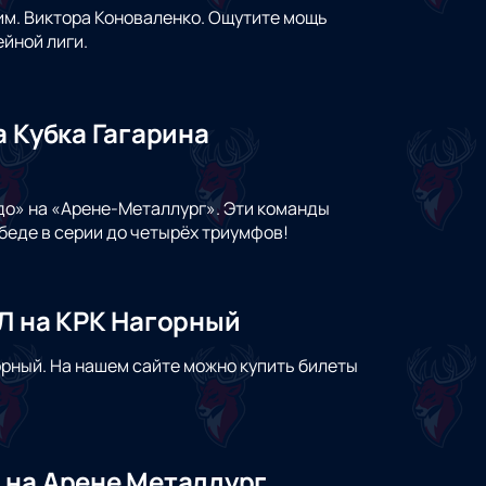
им. Виктора Коноваленко. Ощутите мощь
йной лиги.
а Кубка Гагарина
до» на «Арене-Металлург». Эти команды
обеде в серии до четырёх триумфов!
Л на КРК Нагорный
орный. На нашем сайте можно купить билеты
 на Арене Металлург