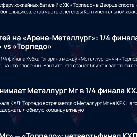
сферу хоккейных баталий с ХК «Торпедо» в Дворце спорта 
 болельщиков, став частью легенды Континентальной хокке
тей на «Арене-Металлург»: 1/4 финал
 vs «Торпедо»
 1/4 финала Кубка Гагарина между «Металлургом» и «Торпе
, на что способны. Узнайте, кто станет ближе к заветной п
нимает Металлург Мг в 1/4 финала КХ
нала КХЛ: Торпедо встречается с Металлург Мг на КРК Наг
поддержать любимую команду вживую!
Мг» — «Торпедо»: четвертьфинал КХЛ