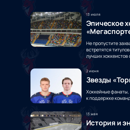
13 июля
Эпическое х
«Мегаспорт
Не пропустите захв
встретятся титулов
лучших хоккеистов 
2 июня
Звезды «Тор
Хоккейные фанаты, 
к поддержке команд
13 мая
История и э