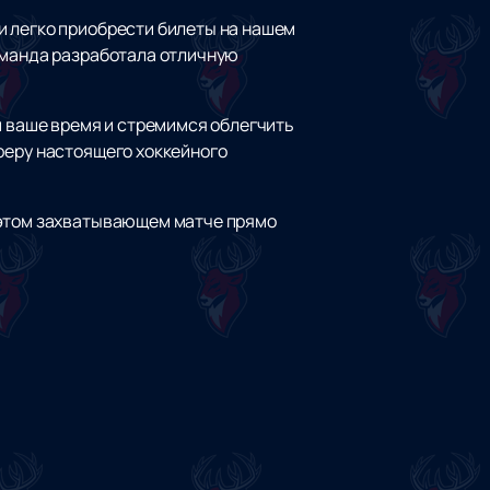
и легко приобрести билеты на нашем
оманда разработала отличную
м ваше время и стремимся облегчить
феру настоящего хоккейного
 этом захватывающем матче прямо