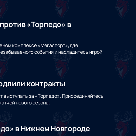
против «Торпедо» в
вном комплексе «Мегаспорт», где
незабываемого события и насладитесь игрой
родлили контракты
т выступать за «Торпедо». Присоединяйтесь
атчей нового сезона.
едо» в Нижнем Новгороде