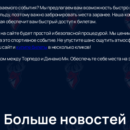
ываемого события? Мы предлагаем вам возможность быстро 
 льду, поэтому важно забронировать места заранее. Наша к
ая обеспечит вам быстрый доступ к билетам.
 на сайте будет простой и безопасной процедурой. Мы цени
а это спортивное событие. Не упустите шанс ощутить атмос
ш сайт и
купите билеты
в несколько кликов!
ком между Торпедо и Динамо Мн. Обеспечьте себе места на
Больше новостей