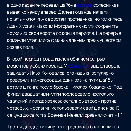
в одно касание перевел шайбу в
ворота
соперника и
вывел команду вперед. Далее команды начали
искать «ключик» к воротам противника, но голкиперы
Адам Хуска и Максим Моторыгин смогли сохранить
«сухими» свои ворота до конца периода. На перерыв
команды удалились с минимальным преимуществом
хозяев поля.
Второй период продолжился обилием острых
моментов у обеих команд. У
«Динамо»
вышел ворота
защищать Илья Коновалов, его навыки регулярно
проверяли нижегородцы, один раз на пути шайбы
встала штанга после броска Николая Коваленко. Под
финал двадцатиминутки последовало несколько
удалений и когда хозяева остались втроем против
четверых, москвичи использовали свой шанс и за 13
секунд до свистка Бреннан Менелл сравнял счет – 1:1.
Третья двадцатиминутка порадовала болельщиков