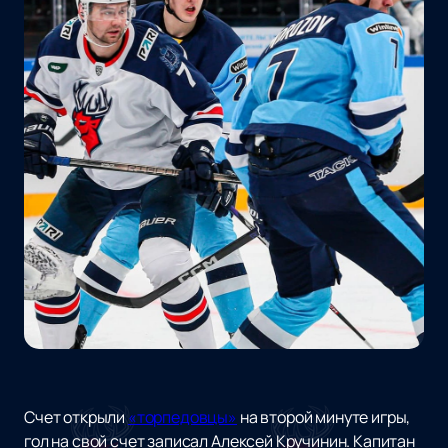
Счет открыли
«торпедовцы»
на второй минуте игры,
гол на свой счет записал Алексей Кручинин. Капитан