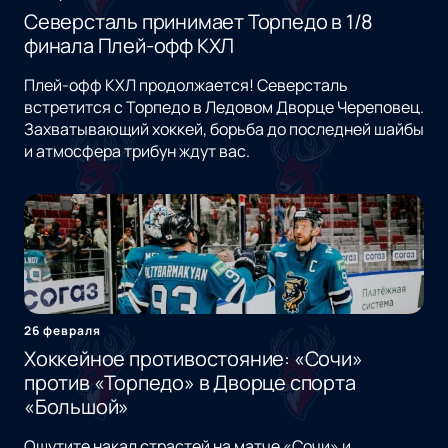
Северсталь принимает Торпедо в 1/8
финала Плей-офф КХЛ
Плей-офф КХЛ продолжается! Северсталь
встретится с Торпедо в Ледовом Дворце Череповец.
Захватывающий хоккей, борьба до последней шайбы
и атмосфера трибун ждут вас.
26 февраля
Хоккейное противостояние: «Сочи»
против «Торпедо» в Дворце спорта
«Большой»
Ощутите накал страстей на матче «Сочи» и