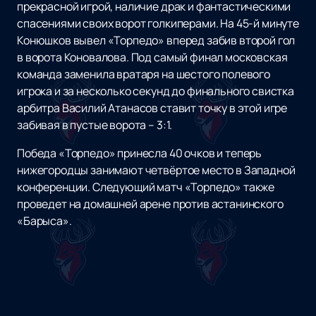
прекрасной игрой, наличие драк и фантастическими
спасениями своих ворот голкиперами. На 45-й минуте
Конюшков вывел «Торпедо» вперед забив второй гол
в ворота Коновалова. Под самый финал московская
команда заменила вратаря на шестого полевого
игрока и за несколько секунд до финального свистка
арбитра Василий Атанасов ставит точку в этой игре
забивая в пустые ворота – 3:1.
Победа «Торпедо» принесла 40 очков и теперь
нижегородцы занимают четвёртое место в Западной
конференции. Следующий матч «Торпедо» также
проведет на домашней арене против астанинского
«Барыса».