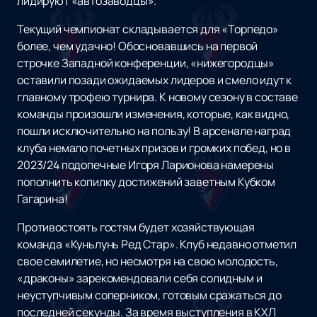
лидируют «автозаводцы».
Текущий чемпионат складывается для «Торпедо»
более, чем удачно! Обосновавшись на первой
строчке Западной конференции, «нижегородцы»
оставили позади ожидаемых лидеров и смело идут к
главному трофею турнира. К новому сезону в составе
команды произошли изменения, которые, как видно,
пошли исключительно на пользу! В арсенале наград
клуба немало почетных призов и громких побед, но в
2023/24 подопечные Игоря Ларионова намерены
пополнить копилку достижений заветным Кубком
Гагарина!
Противостоять гостям будет хозяйствующая
команда «Куньлунь Ред Стар». Клуб недавно отметил
свое семилетие, но несмотря на свою молодость,
«драконы» зарекомендовали себя солидным и
неуступчивым соперником, готовым сражаться до
последней секунды. За время выступления в КХЛ