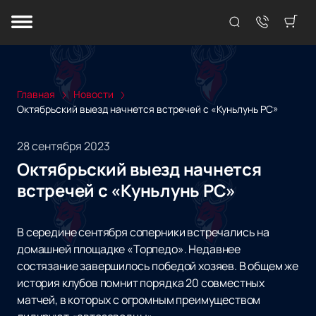
Главная
Новости
Октябрьский выезд начнется встречей с «Куньлунь РС»
28 сентября 2023
Октябрьский выезд начнется
встречей с «Куньлунь РС»
В середине сентября соперники встречались на
домашней площадке «Торпедо». Недавнее
состязание завершилось победой хозяев. В общем же
история клубов помнит порядка 20 совместных
матчей, в которых с огромным преимуществом