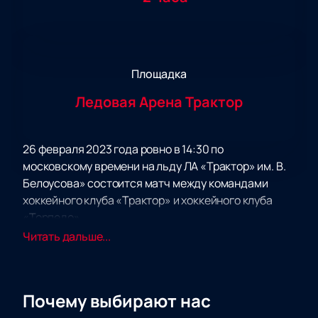
Площадка
Ледовая Арена Трактор
26 февраля 2023 года ровно в 14:30 по
московскому времени на льду ЛА «Трактор» им. В.
Белоусова» состоится матч между командами
хоккейного клуба «Трактор» и хоккейного клуба
«Торпедо».
«Трактор» - знаменитый челябинский хоккейный
Читать дальше...
клуб, выступающий в Континентальной хоккейной
лиге. История «Трактора» началась достаточно
давно - в 1947 году. Уже через пару лет команда
Почему выбирают нас
стала выступать в чемпионате страны, с каждым