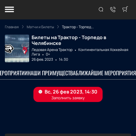
Главная
Матчи и Билеты
Трактор - Торпед...
Билеты на Трактор - Торпедо в
Челябинске
Ледовая Арена Трактор
Континентальная Хоккейная
Лига
0+
26 фев. 2023
14:30
МЕРОПРИЯТИИ
НАШИ ПРЕИМУЩЕСТВА
БЛИЖАЙШИЕ МЕРОПРИЯТИЯ