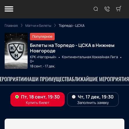
Главная
Матчи и Билеты
Торпедо - ЦСКА
Популярное
Билеты на Торпедо - ЦСКА в Нижнем
Новгороде
КРК «Нагорный»
Континентальная Хоккейная Лига
0+
18 сент.
-
17 дек.
МЕРОПРИЯТИИ
НАШИ ПРЕИМУЩЕСТВА
БЛИЖАЙШИЕ МЕРОПРИЯТИЯ