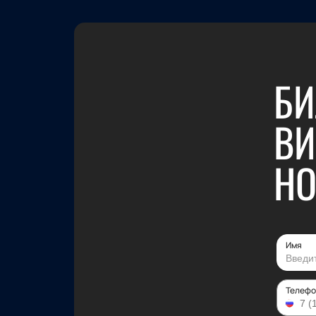
БИ
ВИ
НО
Имя
Телефо