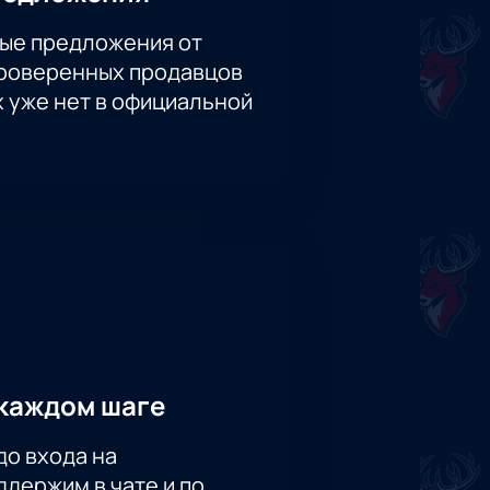
ые предложения от
проверенных продавцов
х уже нет в официальной
каждом шаге
до входа на
держим в чате и по