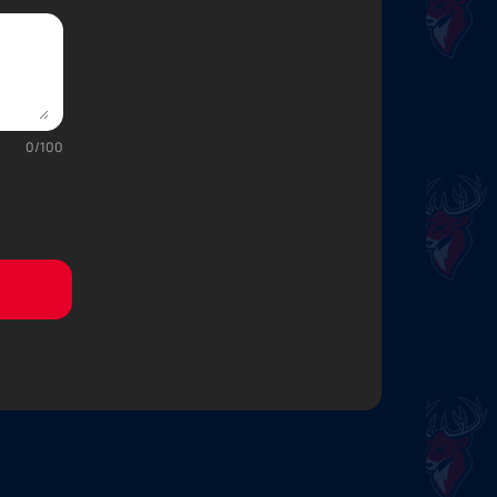
0
/
100