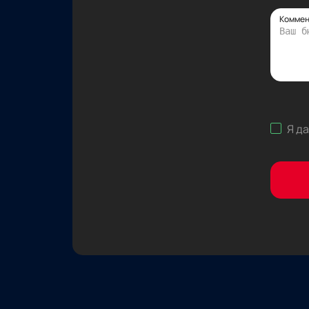
Коммен
Я д